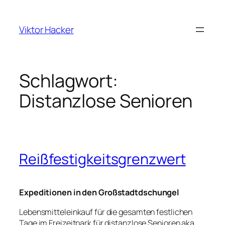
Zum
Inhalt
Viktor Hacker
springen
Schlagwort:
Distanzlose Senioren
Reißfestigkeitsgrenzwert
Expeditionen in den Großstadtdschungel
Lebensmitteleinkauf für die gesamten festlichen
Tage im Freizeitpark für distanzlose Senioren aka