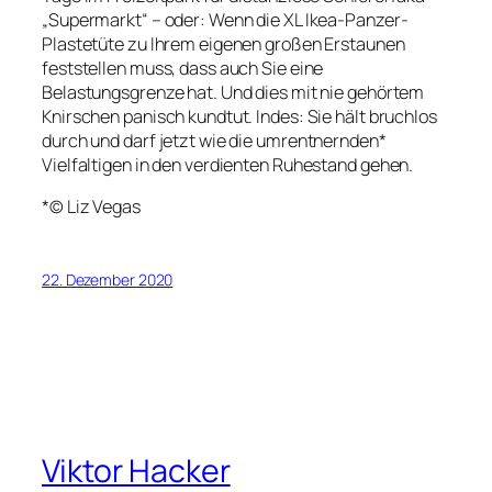
„Supermarkt“ – oder: Wenn die XL Ikea-Panzer-
Plastetüte zu Ihrem eigenen großen Erstaunen
feststellen muss, dass auch Sie eine
Belastungsgrenze hat. Und dies mit nie gehörtem
Knirschen panisch kundtut. Indes: Sie hält bruchlos
durch und darf jetzt wie die umrentnernden*
Vielfaltigen in den verdienten Ruhestand gehen.
*© Liz Vegas
22. Dezember 2020
Viktor Hacker