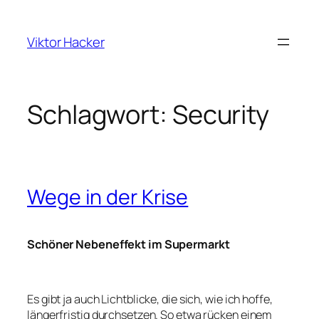
Zum
Inhalt
Viktor Hacker
springen
Schlagwort:
Security
Wege in der Krise
Schöner Nebeneffekt im Supermarkt
Es gibt ja auch Lichtblicke, die sich, wie ich hoffe,
längerfristig durchsetzen. So etwa rücken einem