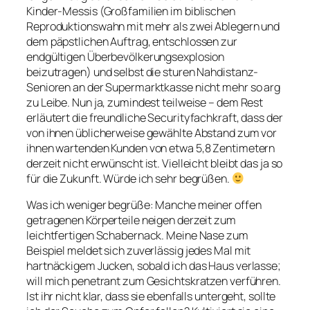
Kinder-Messis (Großfamilien im biblischen
Reproduktionswahn mit mehr als zwei Ablegern und
dem päpstlichen Auftrag, entschlossen zur
endgültigen Überbevölkerungsexplosion
beizutragen) und selbst die sturen Nahdistanz-
Senioren an der Supermarktkasse nicht mehr so arg
zu Leibe. Nun ja, zumindest teilweise – dem Rest
erläutert die freundliche Securityfachkraft, dass der
von ihnen üblicherweise gewählte Abstand zum vor
ihnen wartenden Kunden von etwa 5,8 Zentimetern
derzeit nicht erwünscht ist. Vielleicht bleibt das ja so
für die Zukunft. Würde ich sehr begrüßen.
Was ich weniger begrüße: Manche meiner offen
getragenen Körperteile neigen derzeit zum
leichtfertigen Schabernack. Meine Nase zum
Beispiel meldet sich zuverlässig jedes Mal mit
hartnäckigem Jucken, sobald ich das Haus verlasse;
will mich penetrant zum Gesichtskratzen verführen.
Ist ihr nicht klar, dass sie ebenfalls untergeht, sollte