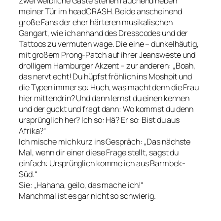
Zwei weibliche Gäste stehen rauchend neben
meiner Tür im headCRASH. Beide anscheinend
große Fans der eher härteren musikalischen
Gangart, wie ich anhand des Dresscodes und der
Tattoos zu vermuten wage. Die eine – dunkelhäutig,
mit großem Prong-Patch auf ihrer Jeansweste und
drolligem Hamburger Akzent – zur anderen: „Boah,
das nervt echt! Du hüpfst fröhlich ins Moshpit und
die Typen immer so: Huch, was macht denn die Frau
hier mittendrin? Und dann lernst du einen kennen
und der guckt und fragt dann: Wo kommst du denn
ursprünglich her? Ich so: Hä? Er so: Bist du aus
Afrika?“
Ich mische mich kurz ins Gespräch: „Das nächste
Mal, wenn dir einer diese Frage stellt, sagst du
einfach: Ursprünglich komme ich aus Barmbek-
Süd.“
Sie: „Hahaha, geilo, das mache ich!“
Manchmal ist es gar nicht so schwierig.