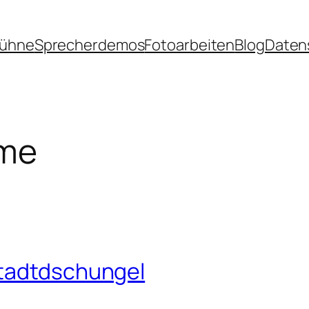
Bühne
Sprecherdemos
Fotoarbeiten
Blog
Daten
me
stadtdschungel