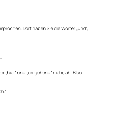
gesprochen. Dort haben Sie die Wörter „und“,
“
rter „hier“ und „umgehend“ mehr, äh, Blau
ch.“