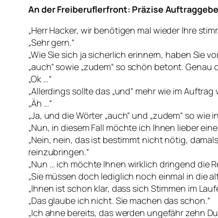
An der Freiberuflerfront: Präzise Auftraggebe
„Herr Hacker, wir benötigen mal wieder Ihre stim
„Sehr gern.“
„Wie Sie sich ja sicherlich erinnern, haben Sie 
„auch“ sowie „zudem“ so schön betont. Genau d
„Ok …“
„Allerdings sollte das „und“ mehr wie im Auftrag
„Äh …“
„Ja, und die Wörter „auch“ und „zudem“ so wie i
„Nun, in diesem Fall möchte ich Ihnen lieber ein
„Nein, nein, das ist bestimmt nicht nötig, damal
reinzubringen.“
„Nun … ich möchte Ihnen wirklich dringend die R
„Sie müssen doch lediglich noch einmal in die 
„Ihnen ist schon klar, dass sich Stimmen im Lau
„Das glaube ich nicht. Sie machen das schon.“
„Ich ahne bereits, das werden ungefähr zehn Du