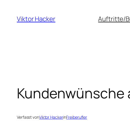
Zum
Inhalt
Viktor Hacker
Auftritte/
springen
Kundenwünsche a
Verfasst von
Viktor Hacker
in
Freiberufler