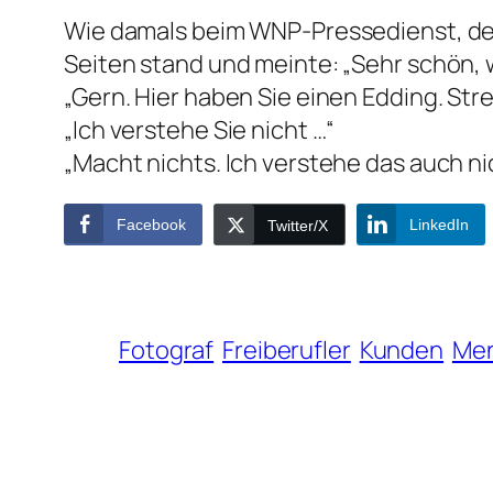
Wie damals beim WNP-Pressedienst, der 
Seiten stand und meinte: „Sehr schön, 
„Gern. Hier haben Sie einen Edding. Str
„Ich verstehe Sie nicht …“
„Macht nichts. Ich verstehe das auch ni
Facebook
LinkedIn
Twitter/X
Fotograf
Freiberufler
Kunden
Me