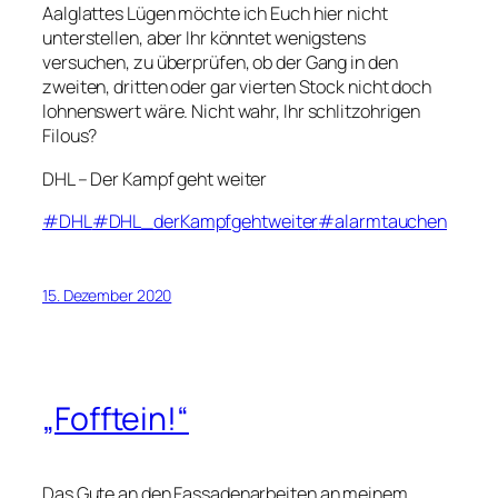
Aalglattes Lügen möchte ich Euch hier nicht
unterstellen, aber Ihr könntet wenigstens
versuchen, zu überprüfen, ob der Gang in den
zweiten, dritten oder gar vierten Stock nicht doch
lohnenswert wäre. Nicht wahr, Ihr schlitzohrigen
Filous?
DHL – Der Kampf geht weiter
#DHL
#DHL_derKampfgehtweiter
#alarmtauchen
15. Dezember 2020
„Fofftein!“
Das Gute an den Fassadenarbeiten an meinem