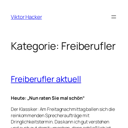
Zum
Inhalt
Viktor Hacker
springen
Kategorie:
Freiberufler
Freiberufler aktuell
Heute: „Nun raten Sie mal schön“
Der Klassiker: Am Freitagnachmittag ballen sich die
reinkommenden Sprecheraufträge mit
Dringlichkeitstermin. Das kann ich gut verstehen
und auch gut damit umgehen, denn schließlich ist