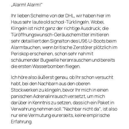
„Alarm! Alarm!“
Ihr lieben Schelme von der DHL, wir haben hier im
Haus sehr laute old school-Türklingeln. Wobei,
Klingeln ist nicht ganz der richtige Ausdruck; die
Türöffnungswunsch-Geräuschemitter imitieren
sehr detailliert den Signalton des U96 U-Boots beim
Alarmtauchen, wenn britische Zerstörer plötzlich im
Periskop erscheinen, schon sehr nah mit
schäumender Bugwelle heranrauschen und bereits
die ersten Wasserbomben fliegen.
Ich höre also äußerst genau, ob Ihr schon versucht
habt, bei den Nachbarn aus den oberen
Stockwerken zu klingeln, bevor Ihr mich in einen
panischen Adrenalinrausch versetzt, um mich
darüber in Kenntnis zu setzen, dass ich ein Paket in
Verwahrung nehmen soll.“Nachbar nicht da“, ist also
nur eine Vermutung eurerseits, keine empirische
Erfahrung.