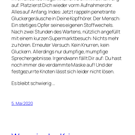
auf. Platzierst Dich wieder vorm Aufnahmerohr.
Alles auf Anfang. Indes: Jetzt rappeln penetrante
Gluckergeräusche in Deine Kopfhörer. Der Mensch:
Ein stetiges Opfer seines eigenen Stoffwechels.
Nach zwei Stunden des Wartens, nützlich angefüllt
mit einem kurzen Supermarktbesuch: Nichts mehr
zu hören. Erneuter Versuch. Kein Knurren, kein
Gluckern. Allerdings nur dumpfige, mumpfige
Sprechergebnisse. Irgendwann fällt Dir auf: Du hast
noch immer die verdammte Maske auf! Und der
festgezurrte Knoten lässt sich leider nicht lösen.
Es bleibt schwierig …
5. Mai 2020