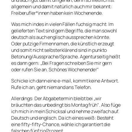
allgemein und damit natürlich auch mir bekannt:
Freiberufler*innen haben kein Wochenende.
Was mich indes in vielen Fällen fuchsig macht: Im
gelieferten Text sind gern Begriffe, die man sowohl
deutsch als auch englisch aussprechen könnte.
Oder putzige Firmennamen, die künstlich erzeugt
und somit nicht selbsterklärend sind in punkto
Betonung/Aussprache/Sprache. Agenturseitig heißt
es dann gern: „Bei Fragen schreiben Sie mir gern
oder rufen Sie an. Schönes Wochenende!“
Schicke ich dann eine e-mail, kommt keine Antwort.
Rufe ich an, geht niemand ans Telefon.
Allerdings: Der Abgabetermin bleibt bei „wir
bräuchten das unbedingt bis Montag früh“. Also füge
ich mich in mein Schicksal und nehme zweifach auf.
Deutsch und englisch. Da ich eines weiß: Besteht
eine fifty-fifty-Chance, wähle ich garantiert die
falschen fünfzig Prozent.