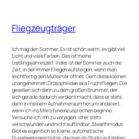
Fliegzeugträger
Ich mag den Sommer. Es ist schön warm, es gibt viel
Licht und viele Farben. Das ist meine
Lieblingsjahreszeit. Indes ist der Sommer auch die
Zeit, in der immer Fliegen aufsteigen, wenn man
leichtfertig den Mülleimer öffnet. Gern diese kleinen
unangenehmen Drosophilidae aka Fruchtfliegen. Die
gesellen sich dann zu dem großen Brummer, der
sich gerade dadurch verdient macht, dass er stets
dann in meinem Aufnahmeraum herumrandaliert,
wenn ich ins Mikro hineinzusprechen beginne.
Versuche ich, ihn zu verjagen, ist er stets
verschwunden und nicht auffindbar. Stealthmodus.
Gibt es eigentlich so kleine, automatische
Flugabwehrgeschütze, die man im Studio aufstellen