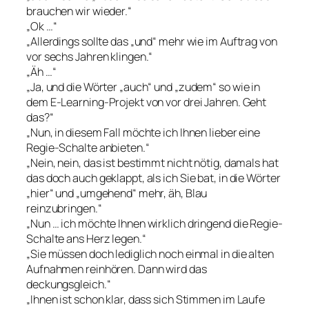
brauchen wir wieder.“
„Ok …“
„Allerdings sollte das „und“ mehr wie im Auftrag von
vor sechs Jahren klingen.“
„Äh …“
„Ja, und die Wörter „auch“ und „zudem“ so wie in
dem E-Learning-Projekt von vor drei Jahren. Geht
das?“
„Nun, in diesem Fall möchte ich Ihnen lieber eine
Regie-Schalte anbieten.“
„Nein, nein, das ist bestimmt nicht nötig, damals hat
das doch auch geklappt, als ich Sie bat, in die Wörter
„hier“ und „umgehend“ mehr, äh, Blau
reinzubringen.“
„Nun … ich möchte Ihnen wirklich dringend die Regie-
Schalte ans Herz legen.“
„Sie müssen doch lediglich noch einmal in die alten
Aufnahmen reinhören. Dann wird das
deckungsgleich.“
„Ihnen ist schon klar, dass sich Stimmen im Laufe