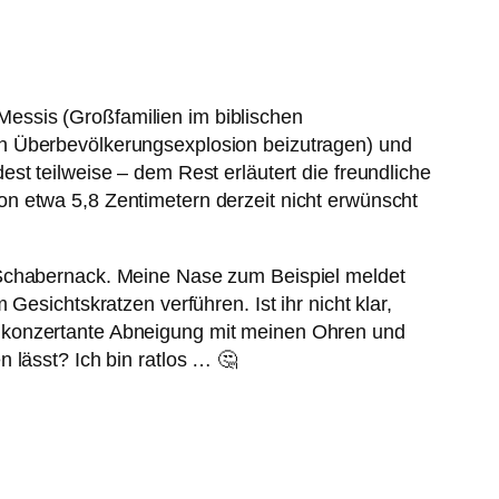
r-Messis (Großfamilien im biblischen
en Überbevölkerungsexplosion beizutragen) und
st teilweise – dem Rest erläutert die freundliche
n etwa 5,8 Zentimetern derzeit nicht erwünscht
 Schabernack. Meine Nase zum Beispiel meldet
esichtskratzen verführen. Ist ihr nicht klar,
ige, konzertante Abneigung mit meinen Ohren und
 lässt? Ich bin ratlos … 🤔