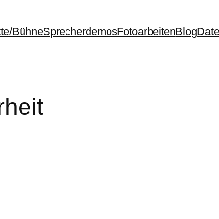
itte/Bühne
Sprecherdemos
Fotoarbeiten
Blog
Date
rheit