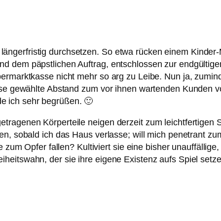
fe, längerfristig durchsetzen. So etwa rücken einem Kinde
nd dem päpstlichen Auftrag, entschlossen zur endgültig
ermarktkasse nicht mehr so arg zu Leibe. Nun ja, zuminde
eise gewählte Abstand zum vor ihnen wartenden Kunden vo
ürde ich sehr begrüßen. 🙂
tragenen Körperteile neigen derzeit zum leichtfertigen
n, sobald ich das Haus verlasse; will mich penetrant zum G
he zum Opfer fallen? Kultiviert sie eine bisher unauffäll
eitswahn, der sie ihre eigene Existenz aufs Spiel setzen